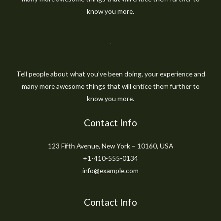
know you more.
Tell people about what you’ve been doing, your experience and
many more awesome things that will entice them further to
know you more.
Contact Info
123 Fifth Avenue, New York – 10160, USA
+1-410-555-0134
info@example.com
Contact Info